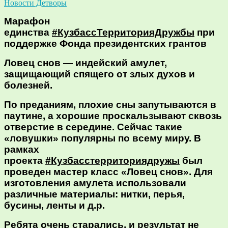
Новости Детворы
Марафон
единства
#КузбассТерриторияДружбы
при
поддержке Фонда президентских грантов
Ловец снов — индейский амулет,
защищающий спящего от злых духов и
болезней.
По преданиям, плохие сны запутываются в
паутине, а хорошие проскальзывают сквозь
отверстие в середине. Сейчас такие
«ловушки» популярны по всему миру. В
рамках
проекта
#Кузбасстерриториядружы
был
проведен мастер класс «Ловец снов». Для
изготовления амулета использовали
различные материалы: нитки, перья,
бусины, ленты и д.р.
Ребята очень старались, и результат не