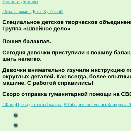
Новости Детворы
#Мы_с_вами_Дети_Кузбасс42
Специальное детское творческое объединен
Группа «Швейное дело»
Пошив балаклав.
Сегодня девочки приступили к пошиву балакл
шить нелегко.
Девочки внимательно изучили инструкцию по
округлых деталей. Как всегда, более опытн
машине. С работой справились!
Скоро отправка гуманитарной помощи на СВО
#ФондПрезидентскихГрантов
#ПобедителиПервогоКонкурса20