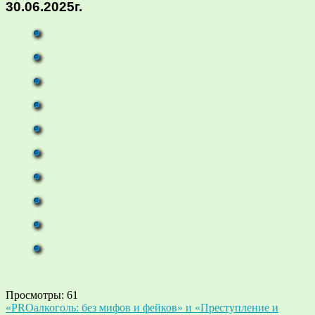
30.06.2025г.
Просмотры:
61
Навигация
«PROалкоголь: без мифов и фейков» и «Преступление и