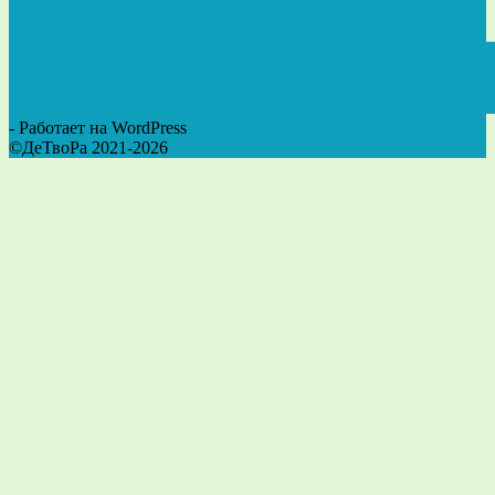
- Работает на WordPress
©ДеТвоРа 2021-2026