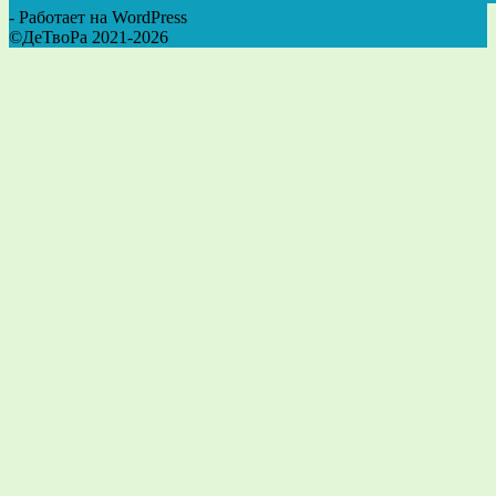
- Работает на WordPress
©ДеТвоРа 2021-2026