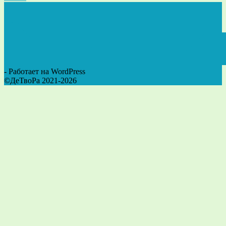
- Работает на WordPress
©ДеТвоРа 2021-2026