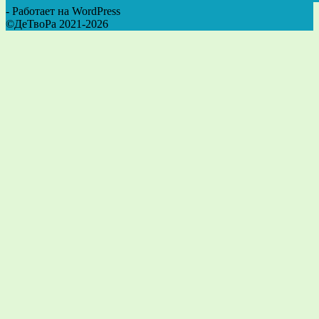
- Работает на WordPress
©ДеТвоРа 2021-2026