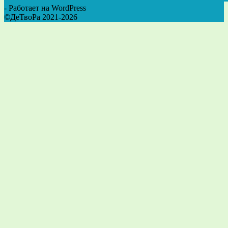
- Работает на WordPress
©ДеТвоРа 2021-2026