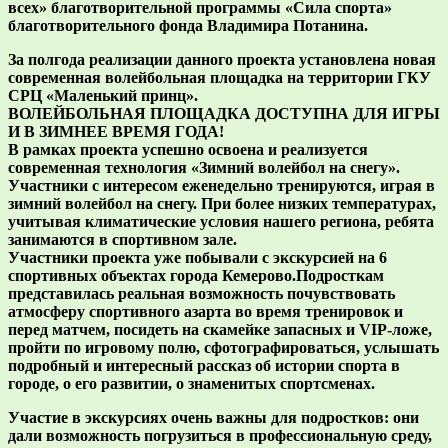
всех» благотворительной программы «Сила спорта»
благотворительного фонда Владимира Потанина.
За полгода реализации данного проекта установлена новая
современная волейбольная площадка на территории ГКУ
СРЦ «Маленький принц».
ВОЛЕЙБОЛЬНАЯ ПЛОЩАДКА ДОСТУПНА ДЛЯ ИГРЫ
И В ЗИМНЕЕ ВРЕМЯ ГОДА!
В рамках проекта успешно освоена и реализуется
современная технология «Зимний волейбол на снегу».
Участники с интересом еженедельно тренируются, играя в
зимний волейбол на снегу. При более низких температурах,
учитывая климатические условия нашего региона, ребята
занимаются в спортивном зале.
Участники проекта уже побывали с экскурсией на 6
спортивных объектах города Кемерово.Подросткам
представилась реальная возможность почувствовать
атмосферу спортивного азарта во время тренировок и
перед матчем, посидеть на скамейке запасных и VIP-ложе,
пройти по игровому полю, сфотографироваться, услышать
подробный и интересный рассказ об истории спорта в
городе, о его развитии, о знаменитых спортсменах.
Участие в экскурсиях очень важны для подростков: они
дали возможность погрузиться в профессиональную среду,