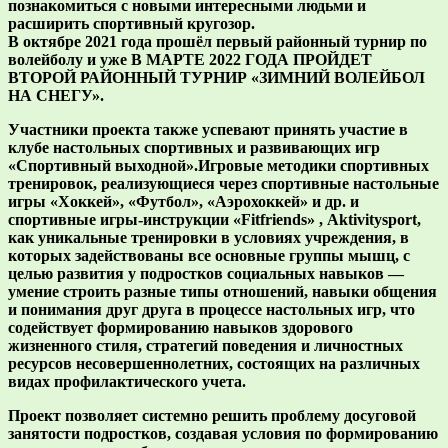
познакомиться с новыми интересными людьми и
расширить спортивный кругозор.
В октябре 2021 года прошёл первый районный турнир по
волейболу и уже В МАРТЕ 2022 ГОДА ПРОЙДЕТ
ВТОРОЙ РАЙОННЫЙ ТУРНИР «ЗИМНИЙ ВОЛЕЙБОЛ
НА СНЕГУ».
Участники проекта также успевают принять участие в
клубе настольных спортивных и развивающих игр
«Спортивный выходной».Игровые методики спортивных
тренировок, реализующиеся через спортивные настольные
игры «Хоккей», «Футбол», «Аэрохоккей» и др. и
спортивные игры-инструкции «Fitfriends» , Аktivitysport,
как уникальные тренировки в условиях учреждения, в
которых задействованы все основные группы мышц, с
целью развития у подростков социальных навыков —
умение строить разные типы отношений, навыки общения
и понимания друг друга в процессе настольных игр, что
содействует формированию навыков здорового
жизненного стиля, стратегий поведения и личностных
ресурсов несовершеннолетних, состоящих на различных
видах профилактического учета.
Проект позволяет системно решить проблему досуговой
занятости подростков, создавая условия по формированию