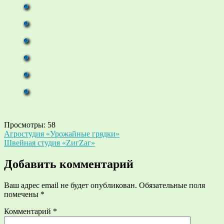
Просмотры:
58
Навигация
Агростудия «Урожайные грядки»
Швейная студия «ZигZаг»
по
записям
Добавить комментарий
Ваш адрес email не будет опубликован.
Обязательные поля
помечены
*
Комментарий
*