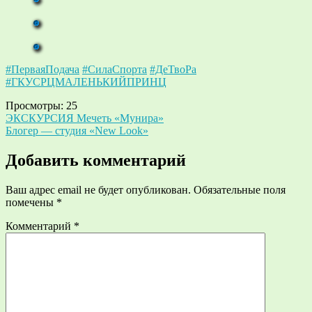
#ПерваяПодача
#СилаСпорта
#ДеТвоРа
#ГКУСРЦМАЛЕНЬКИЙПРИНЦ
Просмотры:
25
Навигация
ЭКСКУРСИЯ Мечеть «Мунира»
Блогер — студия «New Look»
по
записям
Добавить комментарий
Ваш адрес email не будет опубликован.
Обязательные поля
помечены
*
Комментарий
*