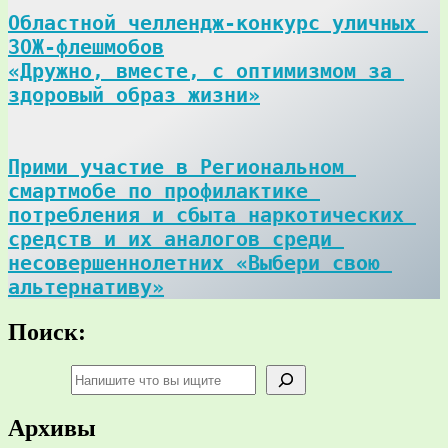
Областной челлендж-конкурс уличных 
ЗОЖ-флешмобов

«Дружно, вместе, с оптимизмом за 
здоровый образ жизни»
Прими участие в Региональном 
смартмобе по профилактике 
потребления и сбыта наркотических 
средств и их аналогов среди 
несовершеннолетних «Выбери свою 
альтернативу»
Поиск:
Поиск
Архивы