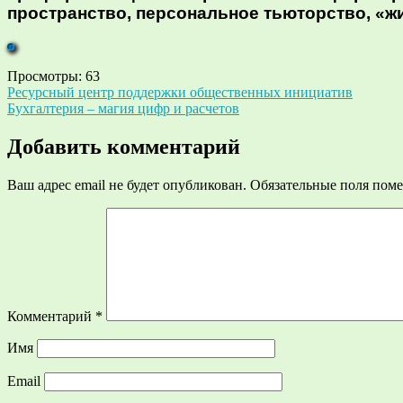
пространство, персональное тьюторство, «ж
Просмотры:
63
Навигация
Ресурсный центр поддержки общественных инициатив
Бухгалтерия – магия цифр и расчетов
по
записям
Добавить комментарий
Ваш адрес email не будет опубликован.
Обязательные поля пом
Комментарий
*
Имя
Email