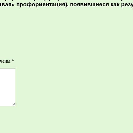
ивая» профориентация), появившиеся как резу
ечены
*