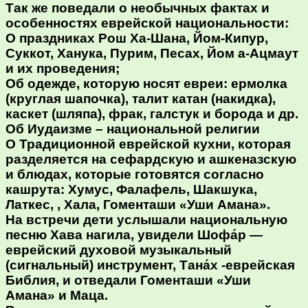
Так же поведали о необычных фактах и
особенностях еврейской национальности:
О праздниках Рош Ха-Шана, Йом-Кипур,
Суккот, Ханука, Пурим, Песах, Йом а-Ацмаут
и их проведения;
Об одежде, которую носят евреи: ермолка
(круглая шапочка), талит катан (накидка),
каскет (шляпа), фрак, галстук и борода и др.
Об Иудаизме – национальной религии
О Традиционной еврейской кухни, которая
разделяется на сефардскую и ашкеназскую
и блюдах, которые готовятся согласно
кашрута: Хумус, Фалафель, Шакшука,
Латкес, , Хала, Гоменташи «Уши Амана».
На встречи дети услышали национальную
песню Хава нагила, увидели Шофа́р —
еврейский духовой музыкальный
(сигнальный) инструмент, Тана́х -еврейская
Библия, и отведали Гоменташи «Уши
Амана» и Маца.