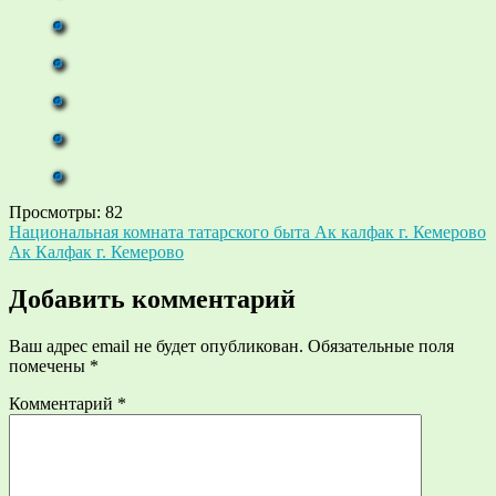
Просмотры:
82
Навигация
Национальная комната татарского быта Ак калфак г. Кемерово
Ак Калфак г. Кемерово
по
записям
Добавить комментарий
Ваш адрес email не будет опубликован.
Обязательные поля
помечены
*
Комментарий
*