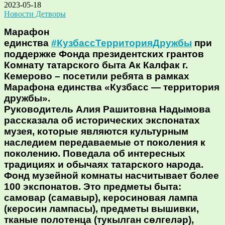
2023-05-18
Новости Детворы
Марафон
единства
#КузбассТерриторияДружбы
при
поддержке Фонда президентских грантов
Комнату татарского быта Ак Калфак г.
Кемерово – посетили ребята в рамках
Марафона единства «Кузбасс — территория
дружбы».
Руководитель Алия Рашитовна Надымова
рассказала об исторических экспонатах
музея, которые являются культурным
наследием передаваемые от поколения к
поколению. Поведала об интересных
традициях и обычаях татарского народа.
Фонд музейной комнаты насчитывает более
100 экспонатов. Это предметы быта:
самовар (самавыр), керосиновая лампа
(керосин лампасы), предметы вышивки,
тканые полотенца (тукылган сөлгеләр),