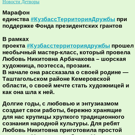
Новости Детворы
Марафон
единства
#КузбассТерриторияДружбы
при
поддержке Фонда президентских грантов
В рамках
проекта
#Кузбасстерриториядружбы
прошел
необычный мастер-класс, который провела
Любовь Никитовна Арбачакова – шорская
художница, поэтесса, прозаик.
В начале она рассказала о своей родине —
Таштагольском районе Кемеровской
области, о своей мечте стать художницей и
как она шла к ней.
Долгие годы, с любовью и энтузиазмом
создает свои работы, бережно хранящие
для нас крупицы хрупкого традиционного
сознания народной культуры. Для ребят
Любовь Никитовна приготовила простой