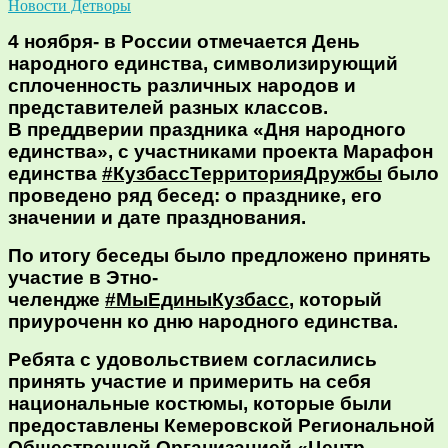
Новости Детворы
4 ноября- в России отмечается День
народного единства, символизирующий
сплоченность различных народов и
представителей разных классов.
В преддверии праздника «Дня народного
единства», с участниками проекта Марафон
единства
#КузбассТерриторияДружбы
было
проведено ряд бесед: о празднике, его
значении и дате празднования.
По итогу беседы было предложено принять
участие в Этно-
челендже
#МыЕдиныКузбасс
, который
приуроченн ко дню народного единства.
Ребята с удовольствием согласились
принять участие и примерить на себя
национальные костюмы, которые были
предоставлены Кемеровской Региональной
Общественной Организацией «Центр