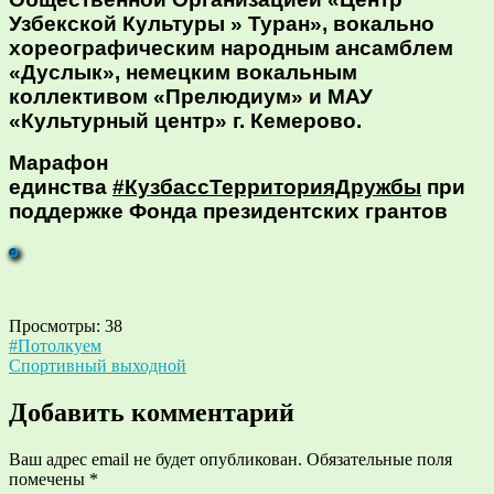
Узбекской Культуры » Туран», вокально
хореографическим народным ансамблем
«Дуслык», немецким вокальным
коллективом «Прелюдиум» и МАУ
«Культурный центр» г. Кемерово.
Марафон
единства
#КузбассТерриторияДружбы
при
поддержке Фонда президентских грантов
Просмотры:
38
Навигация
#Потолкуем
Спортивный выходной
по
записям
Добавить комментарий
Ваш адрес email не будет опубликован.
Обязательные поля
помечены
*