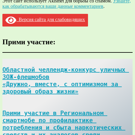
Этот сайт использует Akismet для борьбы со спамом.
Узнайте,
как обрабатываются ваши данные комментариев
.
Версия сайта для слабовидящих
Прими участие:
Областной челлендж-конкурс уличных 
ЗОЖ-флешмобов

«Дружно, вместе, с оптимизмом за 
здоровый образ жизни»
Прими участие в Региональном 
смартмобе по профилактике 
потребления и сбыта наркотических 
средств и их аналогов среди 