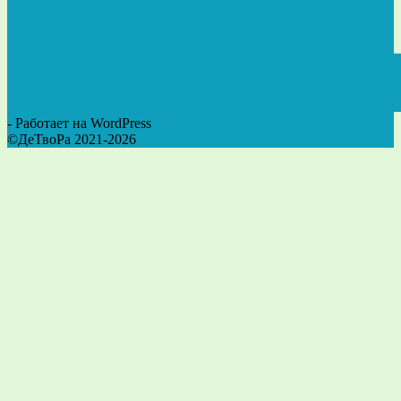
- Работает на WordPress
©ДеТвоРа 2021-2026