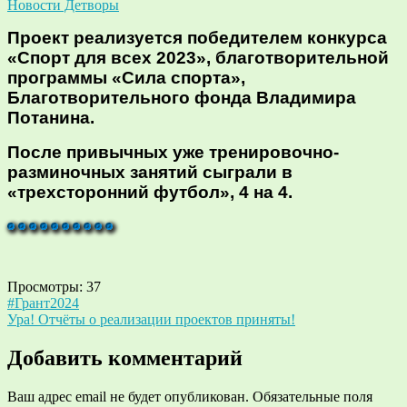
Новости Детворы
Проект реализуется победителем конкурса
«Спорт для всех 2023», благотворительной
программы «Сила спорта»,
Благотворительного фонда Владимира
Потанина.
После привычных уже тренировочно-
разминочных занятий сыграли в
«трехсторонний футбол», 4 на 4.
Просмотры:
37
Навигация
#Грант2024
Ура! Отчёты о реализации проектов приняты!
по
записям
Добавить комментарий
Ваш адрес email не будет опубликован.
Обязательные поля