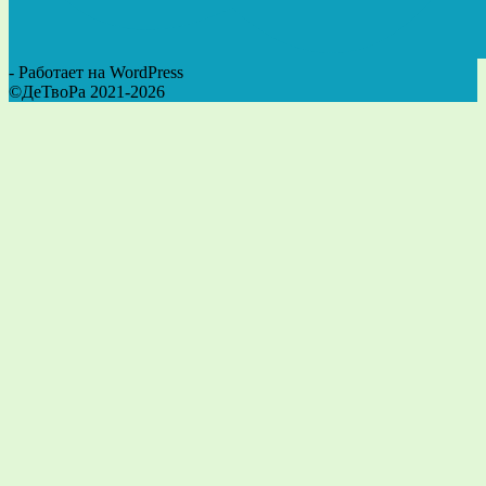
- Работает на WordPress
©ДеТвоРа 2021-2026