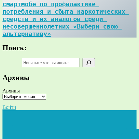
смартмобе по профилактике 
потребления и сбыта наркотических 
средств и их аналогов среди 
несовершеннолетних «Выбери свою 
альтернативу»
Поиск:
Поиск
Архивы
Архивы
Войти