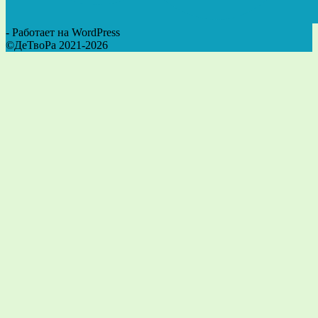
- Работает на WordPress
©ДеТвоРа 2021-2026