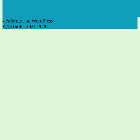
- Работает на WordPress
©ДеТвоРа 2021-2026