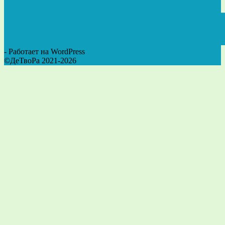
- Работает на WordPress
©ДеТвоРа 2021-2026