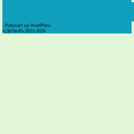
- Работает на WordPress
©ДеТвоРа 2021-2026