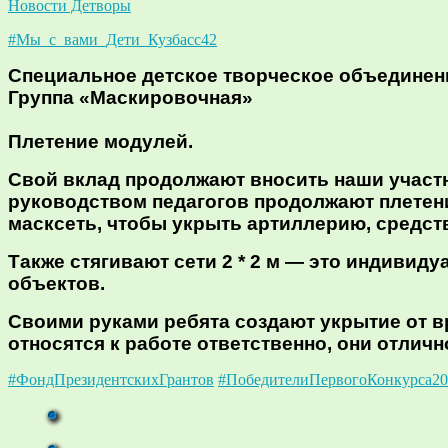
Новости Детворы
#Мы_с_вами_Дети_Кузбасс42
Специальное детское творческое объединен
Группа «Маскировочная»
Плетение модулей.
Свой вклад продолжают вносить наши участн
руководством педагогов продолжают плетен
масксеть, чтобы укрыть артиллерию, средст
Также стягивают сети 2 * 2 м — это индивид
объектов.
Своими руками ребята создают укрытие от в
относятся к работе ответственно, они отлич
#ФондПрезидентскихГрантов
#ПобедителиПервогоКонкурса20