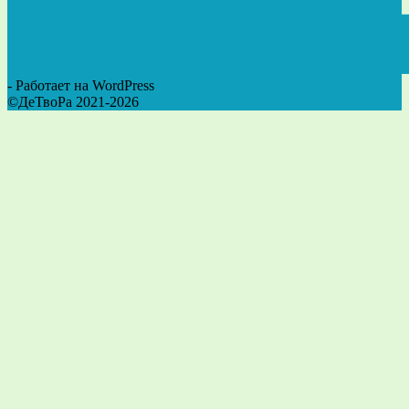
- Работает на WordPress
©ДеТвоРа 2021-2026