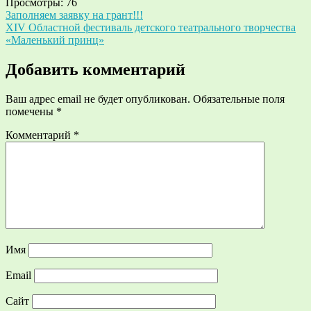
Просмотры:
76
Навигация
Заполняем заявку на грант!!!
XIV Областной фестиваль детского театрального творчества
по
«Маленький принц»
записям
Добавить комментарий
Ваш адрес email не будет опубликован.
Обязательные поля
помечены
*
Комментарий
*
Имя
Email
Сайт