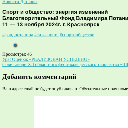
Новости Детворы
Спорт и общество: энергия изменений
Благотворительный Фонд Владимира Потан
11 — 13 ноября 2024г. г. Красноярск
#фондпотанина
#силаспорта
#спортиобщество
Просмотры:
46
Навигация
Ура! Оценка: «РЕАЛИЗОВАН УСПЕШНО»
Совет жюри XII областного фестиваля детского творчеств
по
записям
Добавить комментарий
Ваш адрес email не будет опубликован.
Обязательные поля пом