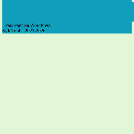
- Работает на WordPress
©ДеТвоРа 2021-2026