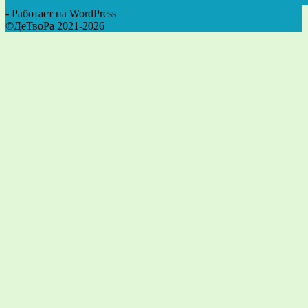
- Работает на WordPress
©ДеТвоРа 2021-2026