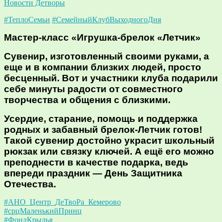
Новости Детворы
#ТеплоСемьи
#СемейныйКлубВыходногоДня
Мастер-класс «Игрушка-брелок «Летчик»
Сувенир, изготовленный своими руками, а
еще и в компании близких людей, просто
бесценный. Вот и участники клуба подарили
себе минуты радости от совместного
творчества и общения с близкими.
Усердие, старание, помощь и поддержка
родных и забавный брелок-Летчик готов!
Такой сувенир достойно украсит школьный
рюкзак или связку ключей. А ещё его можно
преподнести в качестве подарка, ведь
впереди праздник — День Защитника
Отечества.
#АНО_Центр_ДеТвоРа_Кемерово
#срцМаленькийПринц
#ФондКрылья