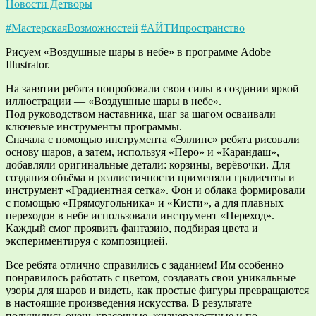
Новости Детворы
#МастерскаяВозможностей
#АЙТИпространство
Рисуем «Воздушные шары в небе» в программе Adobe
Illustrator.
На занятии ребята попробовали свои силы в создании яркой
иллюстрации — «Воздушные шары в небе».
Под руководством наставника, шаг за шагом осваивали
ключевые инструменты программы.
Сначала с помощью инструмента «Эллипс» ребята рисовали
основу шаров, а затем, используя «Перо» и «Карандаш»,
добавляли оригинальные детали: корзины, верёвочки. Для
создания объёма и реалистичности применяли градиенты и
инструмент «Градиентная сетка». Фон и облака формировали
с помощью «Прямоугольника» и «Кисти», а для плавных
переходов в небе использовали инструмент «Переход».
Каждый смог проявить фантазию, подбирая цвета и
экспериментируя с композицией.
Все ребята отлично справились с заданием! Им особенно
понравилось работать с цветом, создавать свои уникальные
узоры для шаров и видеть, как простые фигуры превращаются
в настоящие произведения искусства. В результате
получились очень красочные, жизнерадостные и по-