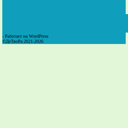
- Работает на WordPress
©ДеТвоРа 2021-2026