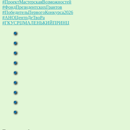
#ПроектМастерскаяВозможностей
#ФондПрезидентскихГрантов
#ПобедительПервогоКонкурса2026
#АНОЦентрДеТвоРа
#ГКУСРЦМАЛЕНЬКИЙПРИНЦ