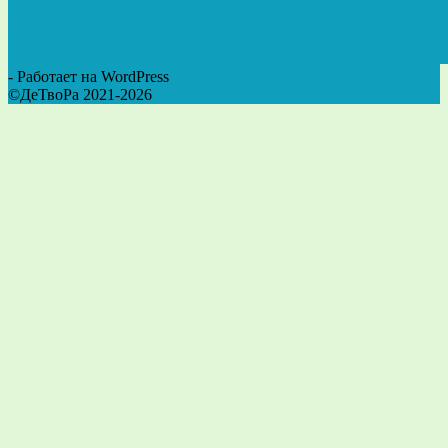
- Работает на WordPress
©ДеТвоРа 2021-2026