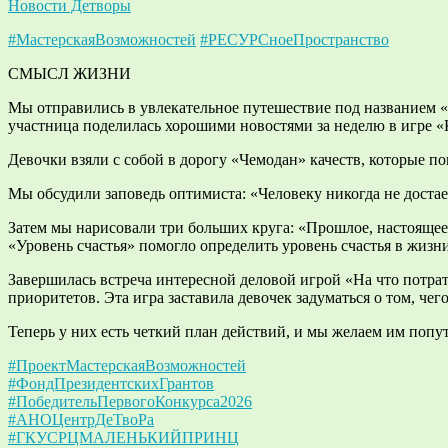
Новости Детворы
#МастерскаяВозможностей
#РЕСУРСноеПространство
СМЫСЛ ЖИЗНИ
Мы отправились в увлекательное путешествие под названием «
участница поделилась хорошими новостями за неделю в игре 
Девочки взяли с собой в дорогу «Чемодан» качеств, которые 
Мы обсудили заповедь оптимиста: «Человеку никогда не достает
Затем мы нарисовали три больших круга: «Прошлое, настоящее
«Уровень счастья» помогло определить уровень счастья в жизн
Завершилась встреча интересной деловой игрой «На что потр
приоритетов. Эта игра заставила девочек задуматься о том, чег
Теперь у них есть четкий план действий, и мы желаем им попут
#ПроектМастерскаяВозможностей
#ФондПрезидентскихГрантов
#ПобедительПервогоКонкурса2026
#АНОЦентрДеТвоРа
#ГКУСРЦМАЛЕНЬКИЙПРИНЦ