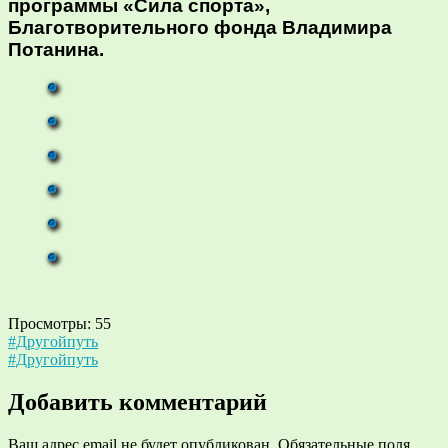
программы «Сила спорта»,
Благотворительного фонда Владимира
Потанина.
Просмотры:
55
Навигация
#Другойпуть
#Другойпуть
по
записям
Добавить комментарий
Ваш адрес email не будет опубликован.
Обязательные поля