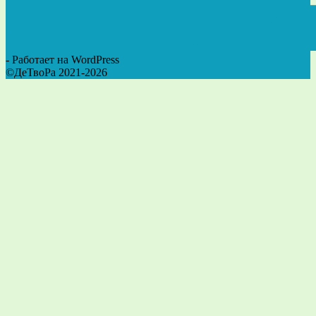
- Работает на WordPress
©ДеТвоРа 2021-2026