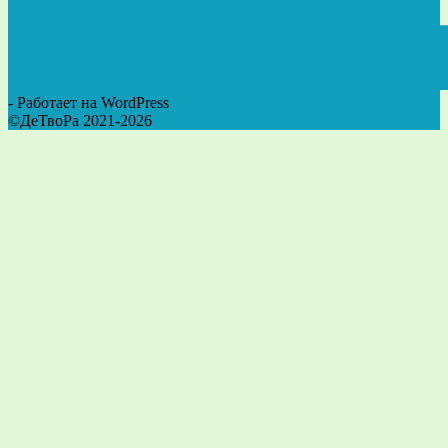
- Работает на WordPress
©ДеТвоРа 2021-2026