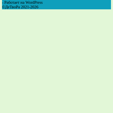
- Работает на WordPress
©ДеТвоРа 2021-2026