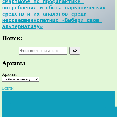
смартмобе по профилактике 
потребления и сбыта наркотических 
средств и их аналогов среди 
несовершеннолетних «Выбери свою 
альтернативу»
Поиск:
Поиск
Архивы
Архивы
Войти