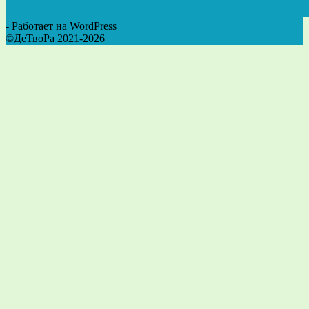
- Работает на WordPress
©ДеТвоРа 2021-2026