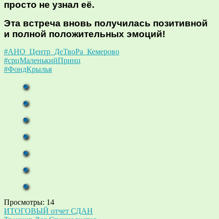
просто не узнал её.
Эта встреча вновь получилась позитивной
и полной положительных эмоций!
#АНО_Центр_ДеТвоРа_Кемерово
#срцМаленькийПринц
#ФондКрылья
Просмотры:
14
Навигация
ИТОГОВЫЙ отчет СДАН